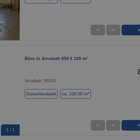
★
➦
1 / 1
Büro in Arnstadt 850 € 100 m²
Arnstadt, 99310
Gewerbeobjekt
ca. 100,00 m²
★
➦
1 / 1