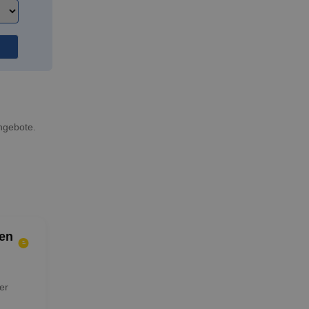
ngebote.
en
er