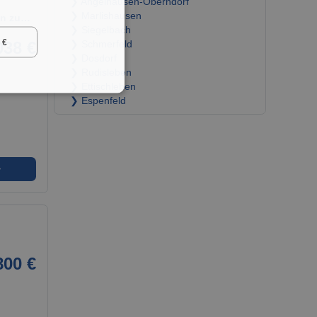
❯ Angelhausen-Oberndorf
❯ Marlishausen
sen zu…
❯ Siegelbach
 €
038 €
❯ Schmerfeld
❯ Dosdorf
❯ Rudisleben
❯ Ettischleben
❯ Espenfeld
➜
800 €