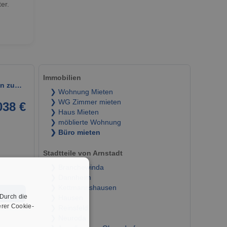
er.
Immobilien
sen zu…
❯ Wohnung Mieten
❯ WG Zimmer mieten
038 €
❯ Haus Mieten
❯ möblierte Wohnung
❯ Büro mieten
Stadtteile von Arnstadt
❯ Branchewinda
❯ Dannheim
❯ Kettmannshausen
➜
 Durch die
❯ Hausen
rer Cookie-
❯ Reinsfeld
❯ Neuroda