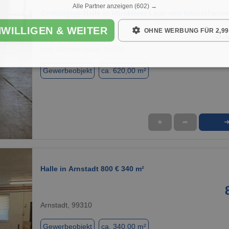
Alle Partner anzeigen
(602) →
Großzügige Halle in attraktiver Lage von Ichtershau
NWILLIGEN & WEITER
OHNE WERBUNG FÜR 2,99
3.
Amt Wachsenburg, 99334
Gewerbeobjekt
ca. 620,00 m²
★
➦
1 / 7
Halle in Arnstadt 800 € 340 m²
Arnstadt, 99310
Gewerbeobjekt
ca. 340,00 m²