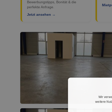
Bewerbungstipps, Bonität & die
Mietp
perfekte Anfrage.
Jetzt ansehen →
Wir verwe
weitere Nu