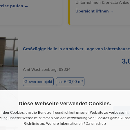
Unternehmen & private Anbiet
reise prüfen →
Übersicht öffnen →
Großzügige Halle in attraktiver Lage von Ichtershau
3.
Amt Wachsenburg, 99334
Gewerbeobjekt
ca. 620,00 m²
Diese Webseite verwendet Cookies.
★
➦
nden Cookies, um die Benutzerfreundlichkeit unserer Website zu verbessern.
1 / 7
tzung unserer Webseite stimmen Sie der Verwendung von Cookies gemäß unse
Richtlinie zu.
Weitere Informationen / Datenschutz