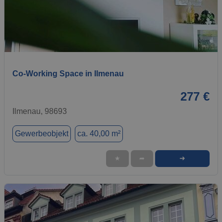
1 / 8
Co-Working Space in Ilmenau
277 €
Ilmenau, 98693
Gewerbeobjekt
ca. 40,00 m²
➜
★
➦