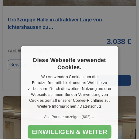
1 / 7
Großzügige Halle in attraktiver Lage von
Ichtershausen zu…
3.038 €
Amt Wachsenburg, 99334
Diese Webseite verwendet
Gewerbeobjekt
ca. 620,00 m²
Cookies.
Wir verwenden Cookies, um die
➜
★
➦
Benutzerfreundlichkeit unserer Website zu
verbessern. Durch die weitere Nutzung unserer
Webseite stimmen Sie der Verwendung von
Cookies gemäß unserer Cookie-Richtlinie zu.
Weitere Informationen / Datenschutz
Alle Partner anzeigen
(602) →
EINWILLIGEN & WEITER