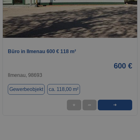
1 / 1
Büro in Ilmenau 600 € 118 m²
600 €
Ilmenau, 98693
Gewerbeobjekt
ca. 118,00 m²
➜
★
➦