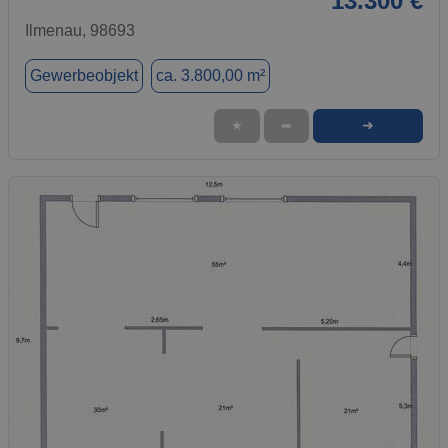
13.300 €
Ilmenau, 98693
Gewerbeobjekt
ca. 3.800,00 m²
➜
★
➦
1 / 1