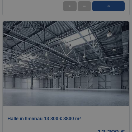
➜
★
➦
1 / 1
Halle in Ilmenau 13.300 € 3800 m²