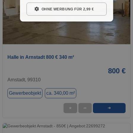
OHNE WERBUNG FÜR 2,99 €
1 / 1
Halle in Arnstadt 800 € 340 m²
800 €
Arnstadt, 99310
Gewerbeobjekt
ca. 340,00 m²
➜
★
➦