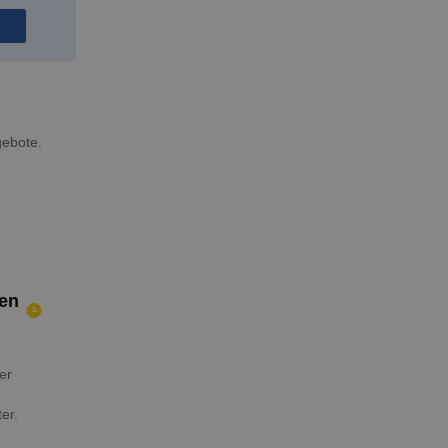
gebote.
en
er
er.