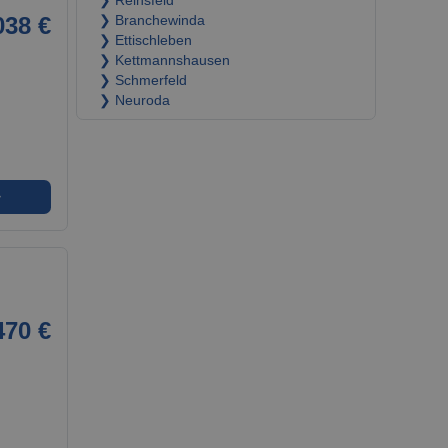
❯ Reinsfeld
038 €
❯ Branchewinda
❯ Ettischleben
❯ Kettmannshausen
❯ Schmerfeld
❯ Neuroda
➜
470 €