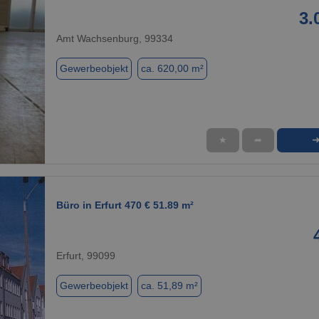
3.
Amt Wachsenburg, 99334
Gewerbeobjekt
ca. 620,00 m²
★
➦
1 / 7
Büro in Erfurt 470 € 51.89 m²
Erfurt, 99099
Gewerbeobjekt
ca. 51,89 m²