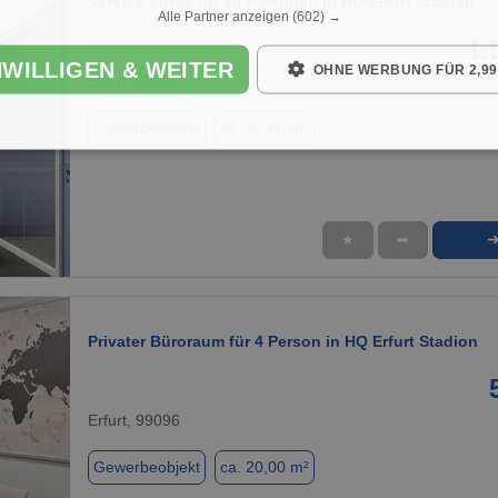
Service-büros für 10 Personen in HQ Erfurt Stadion
Alle Partner anzeigen
(602) →
1.
NWILLIGEN & WEITER
OHNE WERBUNG FÜR 2,99
Erfurt, 99096
Gewerbeobjekt
ca. 45,00 m²
★
➦
1 / 9
Privater Büroraum für 4 Person in HQ Erfurt Stadion
Erfurt, 99096
Gewerbeobjekt
ca. 20,00 m²