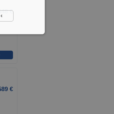
548 €
 €
➜
589 €