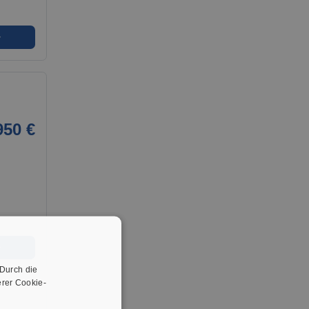
➜
950 €
➜
 Durch die
rer Cookie-