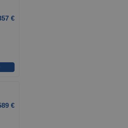
357 €
➜
589 €