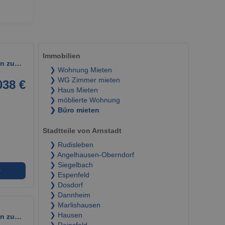
Immobilien
sen zu…
❯ Wohnung Mieten
❯ WG Zimmer mieten
038 €
❯ Haus Mieten
❯ möblierte Wohnung
❯ Büro mieten
Stadtteile von Arnstadt
❯ Rudisleben
❯ Angelhausen-Oberndorf
❯ Siegelbach
➜
❯ Espenfeld
❯ Dosdorf
❯ Dannheim
❯ Marlishausen
❯ Hausen
sen zu…