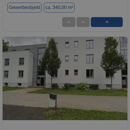
Gewerbeobjekt
ca. 340,00 m²
➜
★
➦
1 / 1