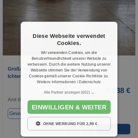
Diese Webseite verwendet
Cookies.
1 / 7
Wir verwenden Cookies, um die
Benutzerfreundlichkeit unserer Website zu
verbessern. Durch die weitere Nutzung unserer
Großzügige Halle in attraktiver Lage von
Webseite stimmen Sie der Verwendung von
Ichtershausen zu…
Cookies gemäß unserer Cookie-Richtlinie zu.
Weitere Informationen / Datenschutz
3.038 €
Alle Partner anzeigen
(602) →
Amt Wachsenburg, 99334
EINWILLIGEN & WEITER
Gewerbeobjekt
ca. 620,00 m²
OHNE WERBUNG FÜR 2,99 €
➜
★
➦