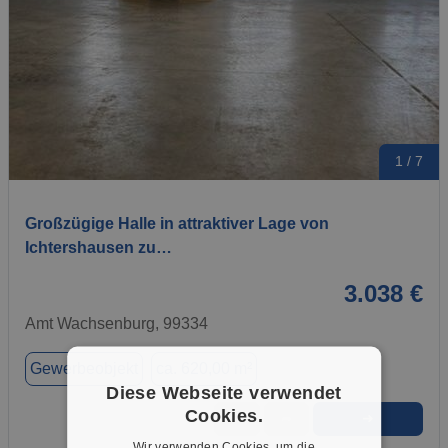
1 / 7
Großzügige Halle in attraktiver Lage von
Ichtershausen zu…
3.038 €
Amt Wachsenburg, 99334
Gewerbeobjekt
ca. 620,00 m²
Diese Webseite verwendet
Cookies.
➜
★
➦
Wir verwenden Cookies, um die