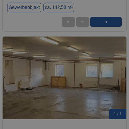
Gewerbeobjekt
ca. 142,58 m²
➜
★
➦
1 / 1